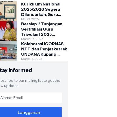
Kurikulum Nasional
2025/2026 Segera
Diluncurkan, Guru
Diminta Siap Hadapi
Mei 21, 2025
Bersiap !! Tunjangan
Perubahan
Sertifikasi Guru
Triwulan I 2025
Dimajukan ke Maret
Maret 04, 2025
Kolaborasi IGORNAS
NTT dan Penjaskesrek
UNDANA Kupang
Gelar Lomba Senam
Maret 15, 2025
Anak Indonesia Hebat
tay Informed
bscribe to our mailing list to get the
w updates.