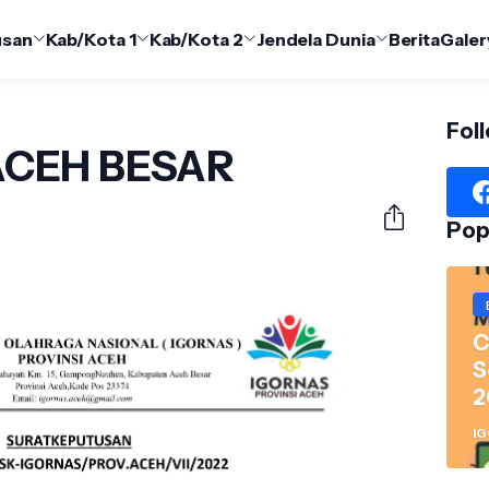
usan
Kab/Kota 1
Kab/Kota 2
Jendela Dunia
Berita
Galer
Fol
ACEH BESAR
Pop
C
S
2
R
I