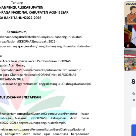
S
Su
ne