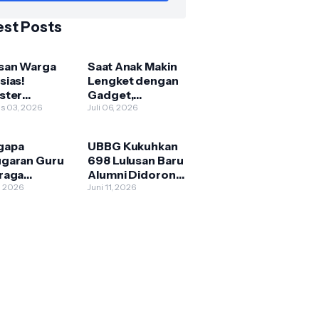
est Posts
san Warga
Saat Anak Makin
sias!
Lengket dengan
ster
Gadget,
idikan
s 03, 2026
Mahasiswa UBBG
Juli 06, 2026
ani UBBG
Bawa Permainan
r Teras
Tradisional ke
gapa
UBBG Kukuhkan
ain Bersama
DPRK
garan Guru
698 Lulusan Baru
I Aceh
raga
Alumni Didorong
urun
, 2026
Menjawab
Juni 11, 2026
Tantangan
Zaman