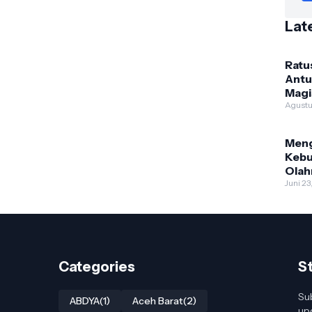
Lat
Ratu
Antu
Magi
Pend
Agustu
Jasm
Gela
Men
Berm
Kebu
KPOT
Olah
Men
Juni 23
Categories
S
Sub
ABDYA
(1)
Aceh Barat
(2)
up