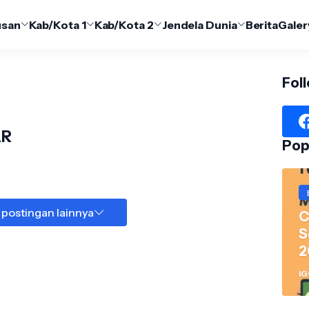
usan
Kab/Kota 1
Kab/Kota 2
Jendela Dunia
Berita
Galer
Fol
AR
Pop
 postingan lainnya
C
S
2
R
I