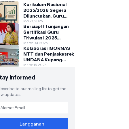
Kurikulum Nasional
2025/2026 Segera
Diluncurkan, Guru
Diminta Siap Hadapi
Mei 21, 2025
Bersiap !! Tunjangan
Perubahan
Sertifikasi Guru
Triwulan I 2025
Dimajukan ke Maret
Maret 04, 2025
Kolaborasi IGORNAS
NTT dan Penjaskesrek
UNDANA Kupang
Gelar Lomba Senam
Maret 15, 2025
Anak Indonesia Hebat
tay Informed
bscribe to our mailing list to get the
w updates.