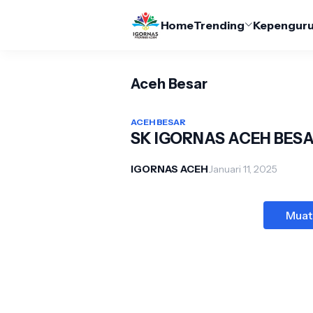
Home
Trending
Kepengur
Aceh Besar
ACEH BESAR
SK IGORNAS ACEH BES
IGORNAS ACEH
Januari 11, 2025
Muat